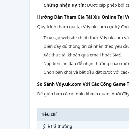
Chứng nhận uy tín:
Được cấp phép bởi cá
Hướng Dẫn Tham Gia Tài Xỉu Online Tại 
Quy trình tham gia tại Vdy.uk.com cực kỳ đơn 
Truy cập website chính thức Vdy.uk.com và
Điền đầy đủ thông tin cá nhân theo yêu cầu 
Xác thực tài khoản qua email hoặc SMS.
Nạp tiền lần đầu để nhận thưởng chào mừng
Chọn bàn chơi và bắt đầu đặt cược với các c
So Sánh Vdy.uk.com Với Các Cổng Game T
Để giúp bạn có cái nhìn khách quan, dưới đây 
Tiêu chí
Tỷ lệ trả thưởng