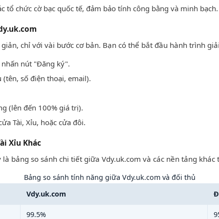
c tổ chức cờ bạc quốc tế, đảm bảo tính công bằng và minh bạch.
Vdy.uk.com
giản, chỉ với vài bước cơ bản. Bạn có thể bắt đầu hành trình gi
 nhấn nút "Đăng ký".
(tên, số điện thoại, email).
 (lên đến 100% giá trị).
ửa Tài, Xỉu, hoặc cửa đôi.
ài Xỉu Khác
là bảng so sánh chi tiết giữa Vdy.uk.com và các nền tảng khác t
Bảng so sánh tính năng giữa Vdy.uk.com và đối thủ
Vdy.uk.com
Đ
99.5%
9