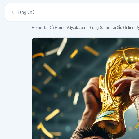
Trang Chủ
Home
›
Tất Cả Game
›
Vdy.uk.com – Cổng Game Tài Xỉu Online U