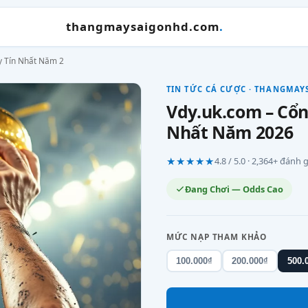
thangmaysaigonhd.com
.
y Tín Nhất Năm 2
TIN TỨC CÁ CƯỢC · THANGMA
Vdy.uk.com – Cổn
Nhất Năm 2026
★★★★★
4.8 / 5.0 · 2,364+ đánh
Đang Chơi — Odds Cao
MỨC NẠP THAM KHẢO
100.000₫
200.000₫
500.