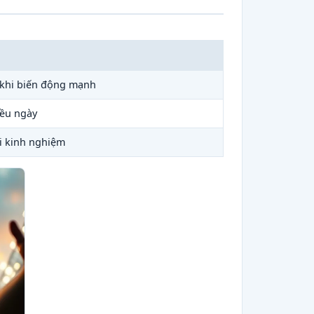
 khi biến động mạnh
iều ngày
ỏi kinh nghiệm