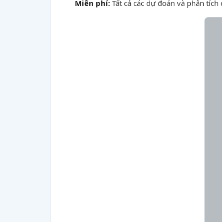
Miễn phí:
Tất cả các dự đoán và phân tích