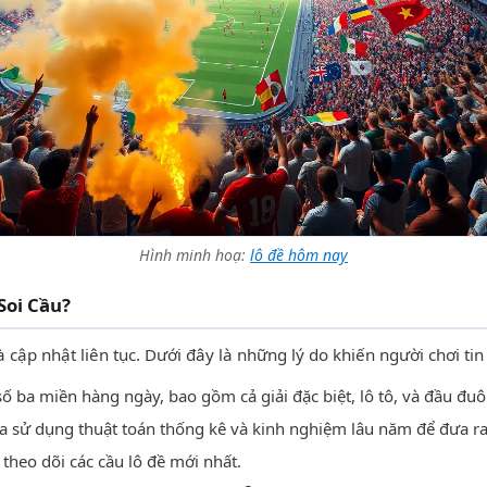
Hình minh hoạ:
lô đề hôm nay
Soi Cầu?
 cập nhật liên tục. Dưới đây là những lý do khiến người chơi tin
ố ba miền hàng ngày, bao gồm cả giải đặc biệt, lô tô, và đầu đuô
a sử dụng thuật toán thống kê và kinh nghiệm lâu năm để đưa r
theo dõi các cầu lô đề mới nhất.