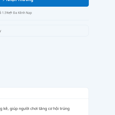
ả 1.5%
💳 Đa Kênh Nạp
y
 kê, giúp người chơi tăng cơ hội trúng