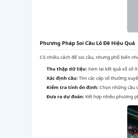
Phương Pháp Soi Cầu Lô Đề Hiệu Quả
Có nhiều cách để soi cầu, nhưng phổ biến nhấ
Thu thập dữ liệu:
Xem lại kết quả xổ số í
Xác định cầu:
Tìm các cặp số thường xuyê
Kiểm tra tính ổn định:
Chọn những cầu có 
Đưa ra dự đoán:
Kết hợp nhiều phương ph