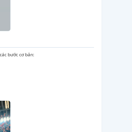
 các bước cơ bản: