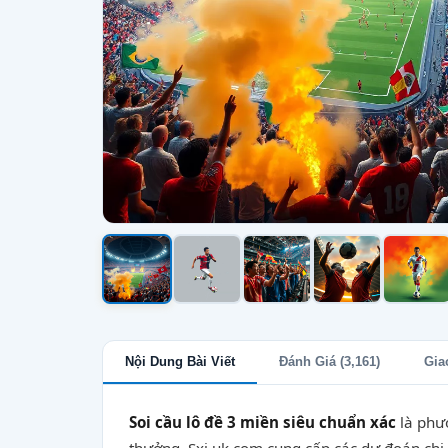
Nội Dung Bài Viết
Đánh Giá (3,161)
Gia
Soi cầu lô đề 3 miền siêu chuẩn xác
là phươ