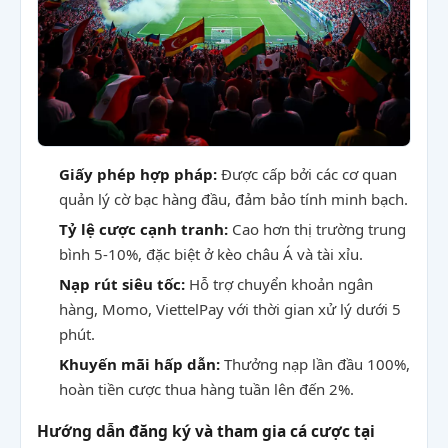
Giấy phép hợp pháp:
Được cấp bởi các cơ quan
quản lý cờ bạc hàng đầu, đảm bảo tính minh bạch.
Tỷ lệ cược cạnh tranh:
Cao hơn thị trường trung
bình 5-10%, đặc biệt ở kèo châu Á và tài xỉu.
Nạp rút siêu tốc:
Hỗ trợ chuyển khoản ngân
hàng, Momo, ViettelPay với thời gian xử lý dưới 5
phút.
Khuyến mãi hấp dẫn:
Thưởng nạp lần đầu 100%,
hoàn tiền cược thua hàng tuần lên đến 2%.
Hướng dẫn đăng ký và tham gia cá cược tại