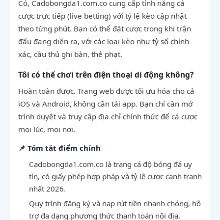
Có, Cadobongda1.com.co cung cấp tính năng cá
cược trực tiếp (live betting) với tỷ lệ kèo cập nhật
theo từng phút. Bạn có thể đặt cược trong khi trận
đấu đang diễn ra, với các loại kèo như tỷ số chính
xác, cầu thủ ghi bàn, thẻ phạt.
Tôi có thể chơi trên điện thoại di động không?
Hoàn toàn được. Trang web được tối ưu hóa cho cả
iOS và Android, không cần tải app. Bạn chỉ cần mở
trình duyệt và truy cập địa chỉ chính thức để cá cược
mọi lúc, mọi nơi.
📌 Tóm tắt điểm chính
Cadobongda1.com.co là trang cá độ bóng đá uy
tín, có giấy phép hợp pháp và tỷ lệ cược cạnh tranh
nhất 2026.
Quy trình đăng ký và nạp rút tiền nhanh chóng, hỗ
trợ đa dạng phương thức thanh toán nội địa.