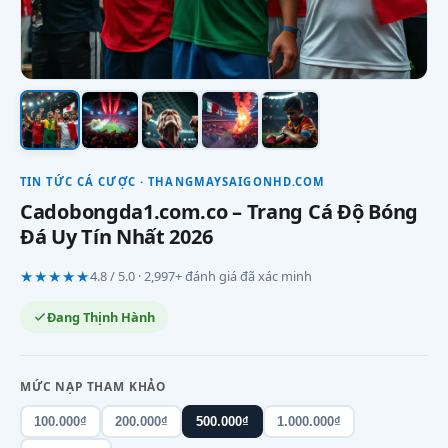
TIN TỨC CÁ CƯỢC · THANGMAYSAIGONHD.COM
Cadobongda1.com.co – Trang Cá Độ Bóng
Đá Uy Tín Nhất 2026
★★★★★
4.8 / 5.0 · 2,997+ đánh giá đã xác minh
Đang Thịnh Hành
MỨC NẠP THAM KHẢO
100.000₫
200.000₫
500.000₫
1.000.000₫