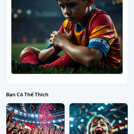
Bạn Có Thể Thích