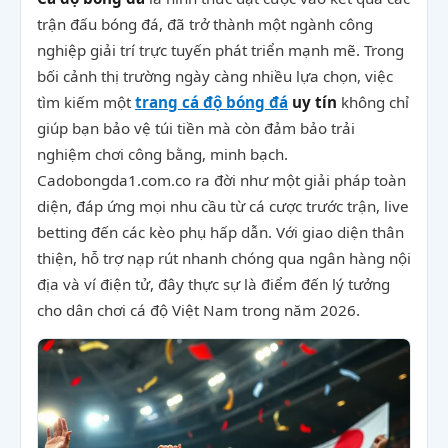
trận đấu bóng đá, đã trở thành một ngành công
nghiệp giải trí trực tuyến phát triển mạnh mẽ. Trong
bối cảnh thị trường ngày càng nhiều lựa chọn, việc
tìm kiếm một
trang cá độ bóng đá
uy tín
không chỉ
giúp bạn bảo vệ túi tiền mà còn đảm bảo trải
nghiệm chơi công bằng, minh bạch.
Cadobongda1.com.co ra đời như một giải pháp toàn
diện, đáp ứng mọi nhu cầu từ cá cược trước trận, live
betting đến các kèo phụ hấp dẫn. Với giao diện thân
thiện, hỗ trợ nạp rút nhanh chóng qua ngân hàng nội
địa và ví điện tử, đây thực sự là điểm đến lý tưởng
cho dân chơi cá độ Việt Nam trong năm 2026.