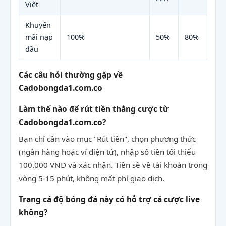
Việt
Khuyến
mãi nạp
100%
50%
80%
đầu
Các câu hỏi thường gặp về
Cadobongda1.com.co
Làm thế nào để rút tiền thắng cược từ
Cadobongda1.com.co?
Bạn chỉ cần vào mục "Rút tiền", chọn phương thức
(ngân hàng hoặc ví điện tử), nhập số tiền tối thiểu
100.000 VNĐ và xác nhận. Tiền sẽ về tài khoản trong
vòng 5-15 phút, không mất phí giao dịch.
Trang cá độ bóng đá này có hỗ trợ cá cược live
không?