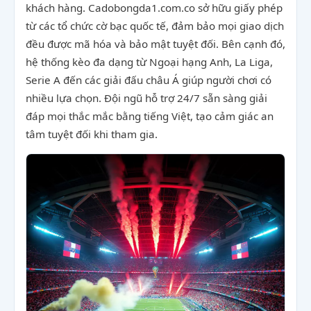
khách hàng. Cadobongda1.com.co sở hữu giấy phép
từ các tổ chức cờ bạc quốc tế, đảm bảo mọi giao dịch
đều được mã hóa và bảo mật tuyệt đối. Bên cạnh đó,
hệ thống kèo đa dạng từ Ngoại hạng Anh, La Liga,
Serie A đến các giải đấu châu Á giúp người chơi có
nhiều lựa chọn. Đội ngũ hỗ trợ 24/7 sẵn sàng giải
đáp mọi thắc mắc bằng tiếng Việt, tạo cảm giác an
tâm tuyệt đối khi tham gia.