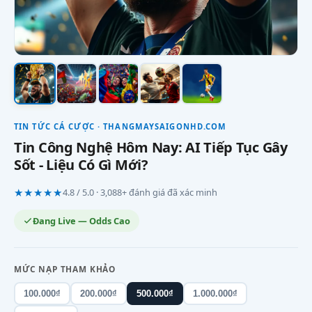
TIN TỨC CÁ CƯỢC · THANGMAYSAIGONHD.COM
Tin Công Nghệ Hôm Nay: AI Tiếp Tục Gây
Sốt - Liệu Có Gì Mới?
★★★★★
4.8 / 5.0 · 3,088+ đánh giá đã xác minh
Đang Live — Odds Cao
MỨC NẠP THAM KHẢO
100.000₫
200.000₫
500.000₫
1.000.000₫