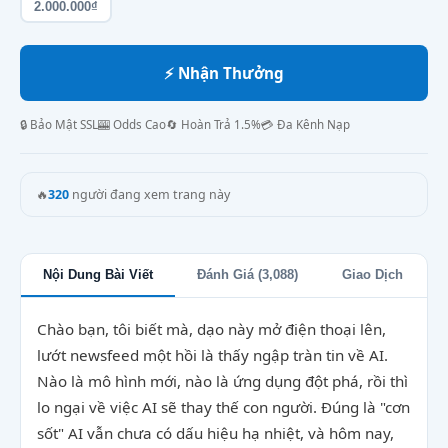
2.000.000₫
⚡ Nhận Thưởng
🔒 Bảo Mật SSL
🎰 Odds Cao
🔄 Hoàn Trả 1.5%
💳 Đa Kênh Nạp
🔥
320
người đang xem trang này
Nội Dung Bài Viết
Đánh Giá (3,088)
Giao Dịch
Chào bạn, tôi biết mà, dạo này mở điện thoại lên,
lướt newsfeed một hồi là thấy ngập tràn tin về AI.
Nào là mô hình mới, nào là ứng dụng đột phá, rồi thì
lo ngại về việc AI sẽ thay thế con người. Đúng là "cơn
sốt" AI vẫn chưa có dấu hiệu hạ nhiệt, và hôm nay,