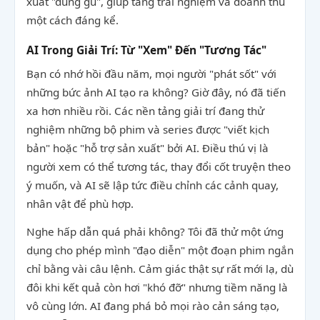
xuất "đúng gu", giúp tăng trải nghiệm và doanh thu
một cách đáng kể.
AI Trong Giải Trí: Từ "Xem" Đến "Tương Tác"
Bạn có nhớ hồi đầu năm, mọi người "phát sốt" với
những bức ảnh AI tạo ra không? Giờ đây, nó đã tiến
xa hơn nhiều rồi. Các nền tảng giải trí đang thử
nghiệm những bộ phim và series được "viết kịch
bản" hoặc "hỗ trợ sản xuất" bởi AI. Điều thú vị là
người xem có thể tương tác, thay đổi cốt truyện theo
ý muốn, và AI sẽ lập tức điều chỉnh các cảnh quay,
nhân vật để phù hợp.
Nghe hấp dẫn quá phải không? Tôi đã thử một ứng
dụng cho phép mình "đạo diễn" một đoạn phim ngắn
chỉ bằng vài câu lệnh. Cảm giác thật sự rất mới lạ, dù
đôi khi kết quả còn hơi "khó đỡ" nhưng tiềm năng là
vô cùng lớn. AI đang phá bỏ mọi rào cản sáng tạo,