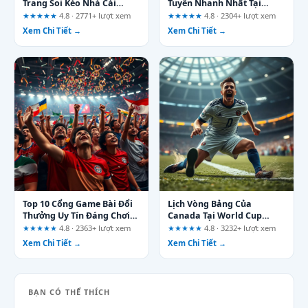
Trang Soi Kèo Nhà Cái
Tuyến Nhanh Nhất Tại
Chính Xác Nhất Đêm Nay
Ketquabongda.online
★★★★★
4.8 · 2771+ lượt xem
★★★★★
4.8 · 2304+ lượt xem
Xem Chi Tiết →
Xem Chi Tiết →
Top 10 Cổng Game Bài Đổi
Lịch Vòng Bảng Của
Thưởng Uy Tín Đáng Chơi
Canada Tại World Cup
Nhất Tại
2026: Cơ Hội Và Thách Thức
★★★★★
4.8 · 2363+ lượt xem
★★★★★
4.8 · 3232+ lượt xem
gamebaidoithuongx.com
Xem Chi Tiết →
Xem Chi Tiết →
BẠN CÓ THỂ THÍCH