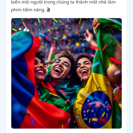
biến mỗi người trong chúng ta thành một nhà làm
phim tiềm năng. 🎬