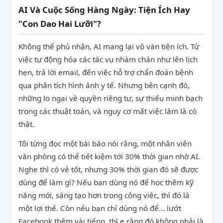
AI Và Cuộc Sống Hàng Ngày: Tiện Ích Hay
"Con Dao Hai Lưỡi"?
Không thể phủ nhận, AI mang lại vô vàn tiện ích. Từ
việc tự động hóa các tác vụ nhàm chán như lên lịch
hẹn, trả lời email, đến việc hỗ trợ chẩn đoán bệnh
qua phân tích hình ảnh y tế. Nhưng bên cạnh đó,
những lo ngại về quyền riêng tư, sự thiếu minh bạch
trong các thuật toán, và nguy cơ mất việc làm là có
thật.
Tôi từng đọc một bài báo nói rằng, một nhân viên
văn phòng có thể tiết kiệm tới 30% thời gian nhờ AI.
Nghe thì có vẻ tốt, nhưng 30% thời gian đó sẽ được
dùng để làm gì? Nếu bạn dùng nó để học thêm kỹ
năng mới, sáng tạo hơn trong công việc, thì đó là
một lợi thế. Còn nếu bạn chỉ dùng nó để... lướt
Facebook thêm vài tiếng, thì e rằng đó không phải là