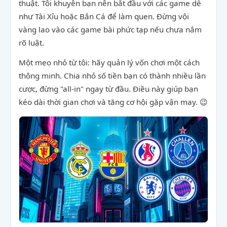
thuật. Tôi khuyên bạn nên bắt đầu với các game dễ
như Tài Xỉu hoặc Bắn Cá để làm quen. Đừng vội
vàng lao vào các game bài phức tạp nếu chưa nắm
rõ luật.
Một mẹo nhỏ từ tôi: hãy quản lý vốn chơi một cách
thông minh. Chia nhỏ số tiền bạn có thành nhiều lần
cược, đừng "all-in" ngay từ đầu. Điều này giúp bạn
kéo dài thời gian chơi và tăng cơ hội gặp vận may. 😉