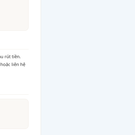
 rút tiền.
 hoặc liên hệ