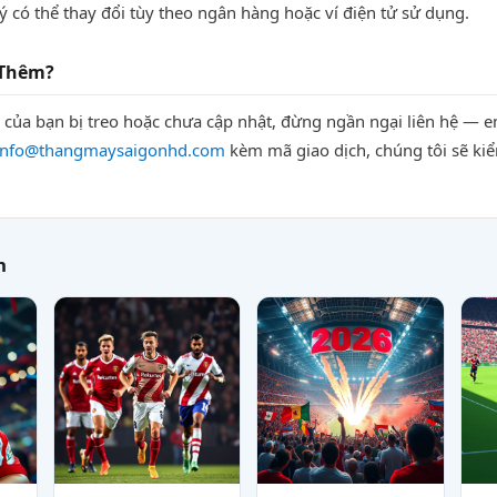
lý có thể thay đổi tùy theo ngân hàng hoặc ví điện tử sử dụng.
 Thêm?
 của bạn bị treo hoặc chưa cập nhật, đừng ngần ngại liên hệ — e
info@thangmaysaigonhd.com
kèm mã giao dịch, chúng tôi sẽ kiể
h