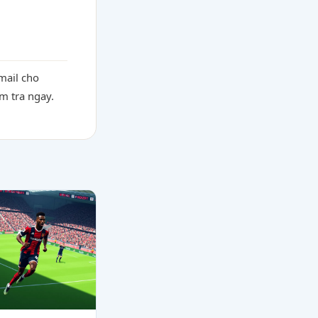
mail cho
m tra ngay.