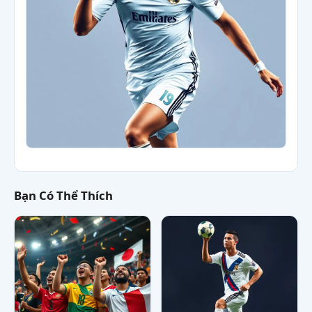
Bạn Có Thể Thích