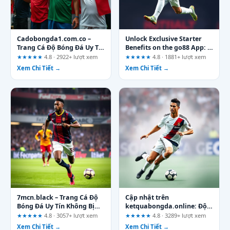
Cadobongda1.com.co –
Unlock Exclusive Starter
Trang Cá Độ Bóng Đá Uy Tín
Benefits on the go88 App: A
Nhất 2026
UX Analysis of Suitability
★★★★★
4.8 · 2922+ lượt xem
★★★★★
4.8 · 1881+ lượt xem
and Friction Points
Xem Chi Tiết →
Xem Chi Tiết →
7mcn.black – Trang Cá Độ
Cập nhật trên
Bóng Đá Uy Tín Không Bị
ketquabongda.online: Độ
Chặn 2026
hấp dẫn các trận đấu - bão
★★★★★
4.8 · 3057+ lượt xem
★★★★★
4.8 · 3289+ lượt xem
chấn thương quét qua các
Xem Chi Tiết →
Xem Chi Tiết →