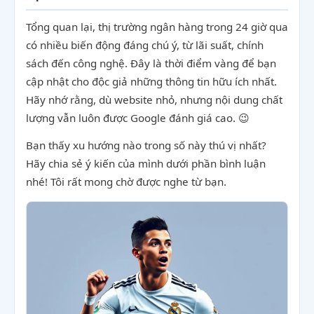
Tổng quan lại, thị trường ngân hàng trong 24 giờ qua
có nhiều biến động đáng chú ý, từ lãi suất, chính
sách đến công nghệ. Đây là thời điểm vàng để bạn
cập nhật cho độc giả những thông tin hữu ích nhất.
Hãy nhớ rằng, dù website nhỏ, nhưng nội dung chất
lượng vẫn luôn được Google đánh giá cao. 😉
Bạn thấy xu hướng nào trong số này thú vị nhất?
Hãy chia sẻ ý kiến của mình dưới phần bình luận
nhé! Tôi rất mong chờ được nghe từ bạn.