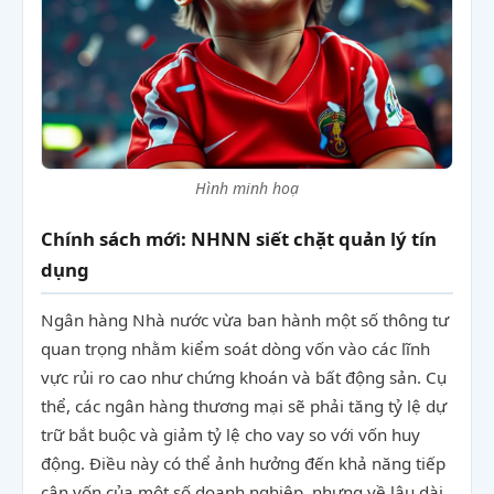
Hình minh hoạ
Chính sách mới: NHNN siết chặt quản lý tín
dụng
Ngân hàng Nhà nước vừa ban hành một số thông tư
quan trọng nhằm kiểm soát dòng vốn vào các lĩnh
vực rủi ro cao như chứng khoán và bất động sản. Cụ
thể, các ngân hàng thương mại sẽ phải tăng tỷ lệ dự
trữ bắt buộc và giảm tỷ lệ cho vay so với vốn huy
động. Điều này có thể ảnh hưởng đến khả năng tiếp
cận vốn của một số doanh nghiệp, nhưng về lâu dài,