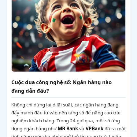
Cuộc đua công nghệ số: Ngân hàng nào
đang dẫn đầu?
Không chỉ dừng lại ở lãi suất, các ngân hàng đang
đẩy mạnh đầu tư vào nền tảng số để nâng cao trải
nghiệm khách hàng. Trong 24 giờ qua, một số ứng
dụng ngân hàng như
MB Bank
và
VPBank
đã ra mắt
tính năng mới cho phép mở thẻ tín dụng trực tuyến