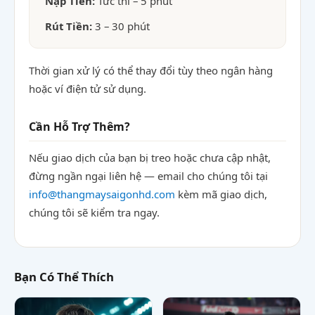
Nạp Tiền:
Tức thì – 5 phút
Rút Tiền:
3 – 30 phút
Thời gian xử lý có thể thay đổi tùy theo ngân hàng
hoặc ví điện tử sử dụng.
Cần Hỗ Trợ Thêm?
Nếu giao dịch của bạn bị treo hoặc chưa cập nhật,
đừng ngần ngại liên hệ — email cho chúng tôi tại
info@thangmaysaigonhd.com
kèm mã giao dịch,
chúng tôi sẽ kiểm tra ngay.
Bạn Có Thể Thích