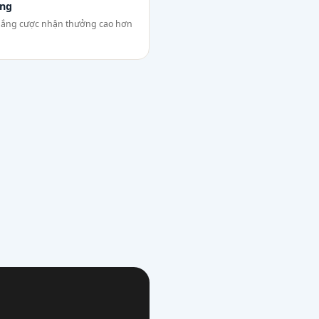
ờng
 thắng cược nhận thưởng cao hơn