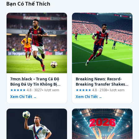
Bạn Có Thể Thích
7mcn.black – Trang Cá Độ
Breaking News: Record-
Bóng Đá Uy Tín Không Bị
Breaking Transfer Shakes
Chặn 2026
European Football – A
★★★★★
4.8 · 3027+ lượt xem
★★★★★
4.8 · 2108+ lượt xem
Reality Check
Xem Chi Tiết →
Xem Chi Tiết →