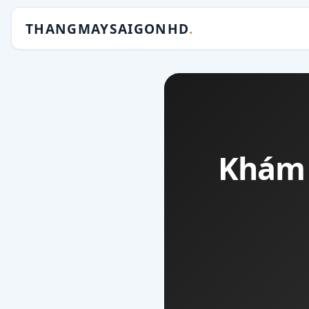
THANGMAYSAIGONHD
.
Khám