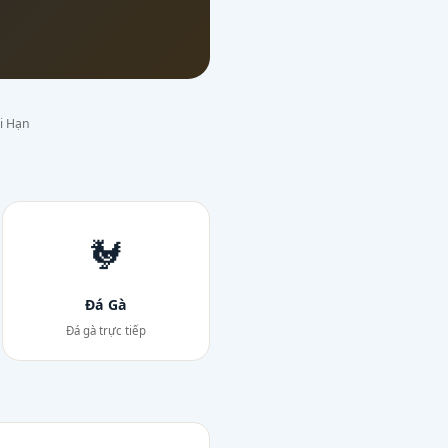
i Hạn
🐓
Đá Gà
Đá gà trực tiếp