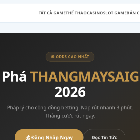
TẤT CẢ GAME
THỂ THAO
CASINO
SLOT GAME
BẮN C
🎁 ODDS CAO NHẤT
 Phá
THANGMAYSAI
2026
Pháp lý cho cộng đồng betting. Nạp rút nhanh 3 phút.
Thắng cược rút ngay.
💰 Đăng Nhập Ngay
Đọc Tin Tức