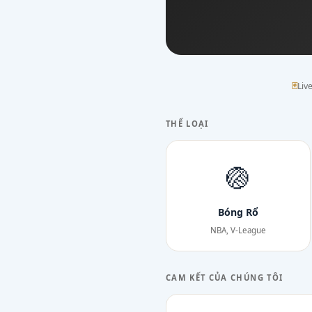
🃏
Liv
THỂ LOẠI
🏐
Bóng Rổ
NBA, V-League
CAM KẾT CỦA CHÚNG TÔI