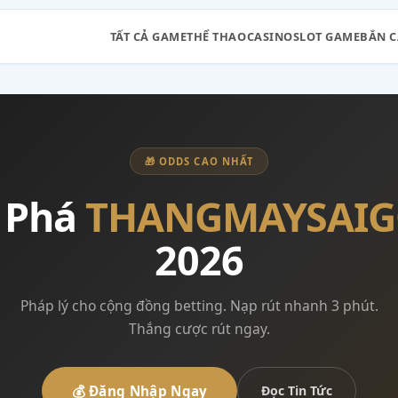
TẤT CẢ GAME
THỂ THAO
CASINO
SLOT GAME
BẮN C
🎁 ODDS CAO NHẤT
 Phá
THANGMAYSAI
2026
Pháp lý cho cộng đồng betting. Nạp rút nhanh 3 phút.
Thắng cược rút ngay.
💰 Đăng Nhập Ngay
Đọc Tin Tức