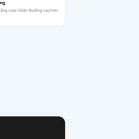
ờng
 thắng cược nhận thưởng cao hơn