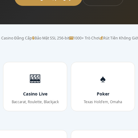
e Casino Đẳng Cấp
🔒
Bảo Mật SSL 256-bit
🎰
1000+ Trò Chơi
💰
Rút Tiền Không Giớ
🎰
♠
Casino Live
Poker
Baccarat, Roulette, Blackjack
Texas Hold'em, Omaha