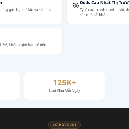
n
Odds Cao Nhất Thị Trư
🎯
ông giới hạn số lần và số tiền.
Tỷ lệ cược cạnh tranh nhất,
các nhà cái khác.
1.5%, không giới hạn số tiền.
125K+
Lượt Chơi Mỗi Ngày
CƠ HỘI CUỐI