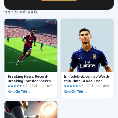
TIN TỨC MỚI NHẤT
Breaking News: Record-
Is hitclub-vb.com.co Worth
Breaking Transfer Shakes
Your Time? A Real User
European Football – A
Journey Review
★★★★★
4.8 · 2796+ lượt xem
★★★★★
4.8 · 3005+ lượt xem
Reality Check
Xem Chi Tiết →
Xem Chi Tiết →