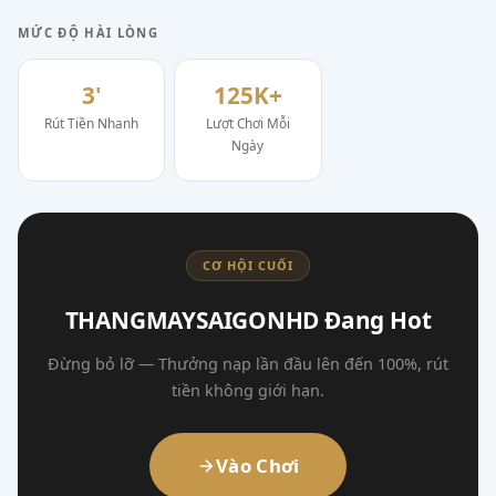
MỨC ĐỘ HÀI LÒNG
3'
125K+
Rút Tiền Nhanh
Lượt Chơi Mỗi
Ngày
CƠ HỘI CUỐI
THANGMAYSAIGONHD Đang Hot
Đừng bỏ lỡ — Thưởng nạp lần đầu lên đến 100%, rút
tiền không giới hạn.
Vào Chơi