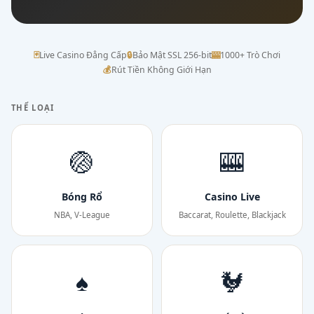
🃏
Live Casino Đẳng Cấp
🔒
Bảo Mật SSL 256-bit
🎰
1000+ Trò Chơi
💰
Rút Tiền Không Giới Hạn
THỂ LOẠI
🏐
🎰
Bóng Rổ
Casino Live
NBA, V-League
Baccarat, Roulette, Blackjack
♠
🐓