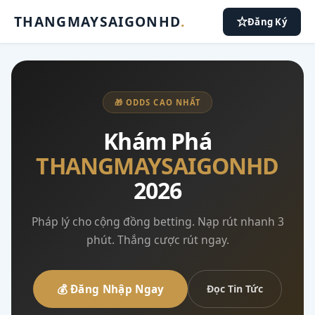
THANGMAYSAIGONHD
.
Đăng Ký
🎁 ODDS CAO NHẤT
Khám Phá
THANGMAYSAIGONHD
2026
Pháp lý cho cộng đồng betting. Nạp rút nhanh 3
phút. Thắng cược rút ngay.
💰 Đăng Nhập Ngay
Đọc Tin Tức