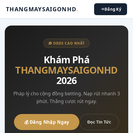
THANGMAYSAIGONHD
.
Đăng Ký
🎁 ODDS CAO NHẤT
Khám Phá
THANGMAYSAIGONHD
2026
Pháp lý cho cộng đồng betting. Nạp rút nhanh 3
phút. Thắng cược rút ngay.
💰 Đăng Nhập Ngay
Đọc Tin Tức