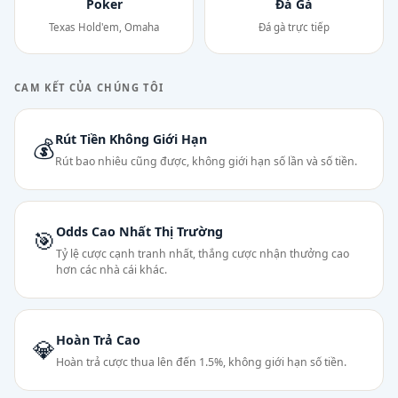
Poker
Đá Gà
Texas Hold'em, Omaha
Đá gà trực tiếp
CAM KẾT CỦA CHÚNG TÔI
Rút Tiền Không Giới Hạn
💰
Rút bao nhiêu cũng được, không giới hạn số lần và số tiền.
Odds Cao Nhất Thị Trường
🎯
Tỷ lệ cược cạnh tranh nhất, thắng cược nhận thưởng cao
hơn các nhà cái khác.
Hoàn Trả Cao
💎
Hoàn trả cược thua lên đến 1.5%, không giới hạn số tiền.