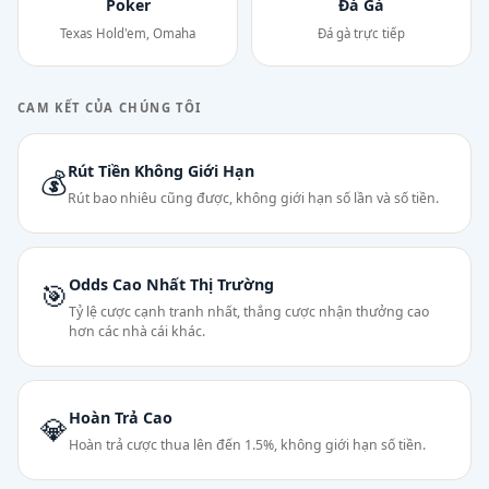
Poker
Đá Gà
Texas Hold'em, Omaha
Đá gà trực tiếp
CAM KẾT CỦA CHÚNG TÔI
Rút Tiền Không Giới Hạn
💰
Rút bao nhiêu cũng được, không giới hạn số lần và số tiền.
Odds Cao Nhất Thị Trường
🎯
Tỷ lệ cược cạnh tranh nhất, thắng cược nhận thưởng cao
hơn các nhà cái khác.
Hoàn Trả Cao
💎
Hoàn trả cược thua lên đến 1.5%, không giới hạn số tiền.