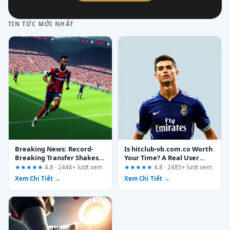
TIN TỨC MỚI NHẤT
Breaking News: Record-
Is hitclub-vb.com.co Worth
Breaking Transfer Shakes
Your Time? A Real User
European Football – A
Journey Review
★★★★★
4.8 · 2446+ lượt xem
★★★★★
4.8 · 2485+ lượt xem
Reality Check
Xem Chi Tiết →
Xem Chi Tiết →