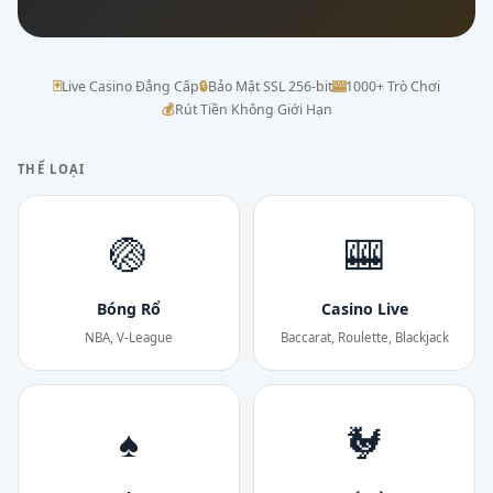
🃏
Live Casino Đẳng Cấp
🔒
Bảo Mật SSL 256-bit
🎰
1000+ Trò Chơi
💰
Rút Tiền Không Giới Hạn
THỂ LOẠI
🏐
🎰
Bóng Rổ
Casino Live
NBA, V-League
Baccarat, Roulette, Blackjack
♠
🐓