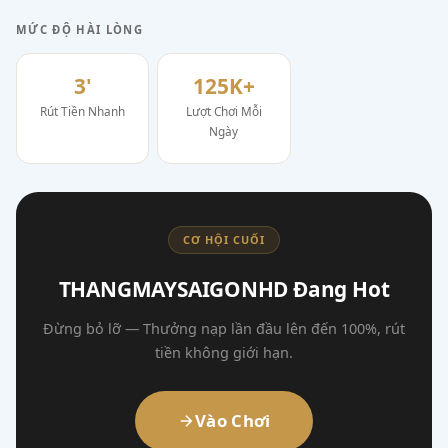
MỨC ĐỘ HÀI LÒNG
3'
125K+
Rút Tiền Nhanh
Lượt Chơi Mỗi
Ngày
CƠ HỘI CUỐI
THANGMAYSAIGONHD Đang Hot
Đừng bỏ lỡ — Thưởng nạp lần đầu lên đến 100%, rút
tiền không giới hạn.
Vào Chơi