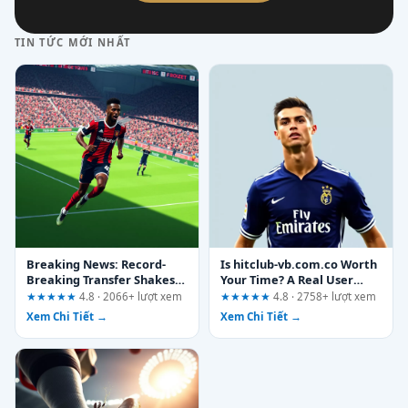
TIN TỨC MỚI NHẤT
Breaking News: Record-
Is hitclub-vb.com.co Worth
Breaking Transfer Shakes
Your Time? A Real User
European Football – A
Journey Review
★★★★★
4.8 · 2066+ lượt xem
★★★★★
4.8 · 2758+ lượt xem
Reality Check
Xem Chi Tiết →
Xem Chi Tiết →