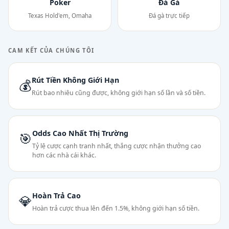
Poker
Đá Gà
Texas Hold'em, Omaha
Đá gà trực tiếp
CAM KẾT CỦA CHÚNG TÔI
Rút Tiền Không Giới Hạn
💰
Rút bao nhiêu cũng được, không giới hạn số lần và số tiền.
Odds Cao Nhất Thị Trường
🎯
Tỷ lệ cược cạnh tranh nhất, thắng cược nhận thưởng cao
hơn các nhà cái khác.
Hoàn Trả Cao
💎
Hoàn trả cược thua lên đến 1.5%, không giới hạn số tiền.