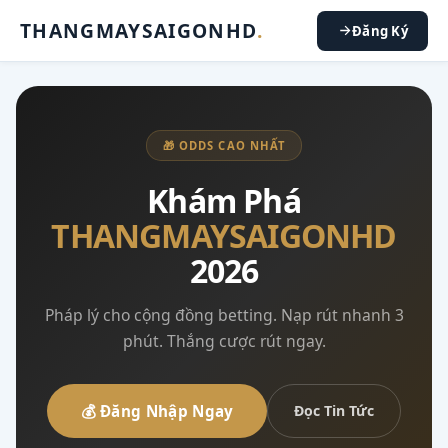
THANGMAYSAIGONHD
.
Đăng Ký
🎁 ODDS CAO NHẤT
Khám Phá
THANGMAYSAIGONHD
2026
Pháp lý cho cộng đồng betting. Nạp rút nhanh 3
phút. Thắng cược rút ngay.
💰 Đăng Nhập Ngay
Đọc Tin Tức