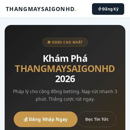
THANGMAYSAIGONHD
.
Đăng Ký
🎁 ODDS CAO NHẤT
Khám Phá
THANGMAYSAIGONHD
2026
Pháp lý cho cộng đồng betting. Nạp rút nhanh 3
phút. Thắng cược rút ngay.
💰 Đăng Nhập Ngay
Đọc Tin Tức