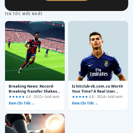
TIN TỨC MỚI NHẤT
Breaking News: Record-
Is hitclub-vb.com.co Worth
Breaking Transfer Shakes
Your Time? A Real User
European Football – A
Journey Review
★★★★★
4.8 · 2052+ lượt xem
★★★★★
4.8 · 3024+ lượt xem
Reality Check
Xem Chi Tiết →
Xem Chi Tiết →