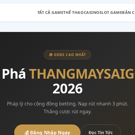
TẤT CẢ GAME
THỂ THAO
CASINO
SLOT GAME
BẮN C
🎁 ODDS CAO NHẤT
 Phá
THANGMAYSAI
2026
Pháp lý cho cộng đồng betting. Nạp rút nhanh 3 phút.
Thắng cược rút ngay.
💰 Đăng Nhập Ngay
Đọc Tin Tức