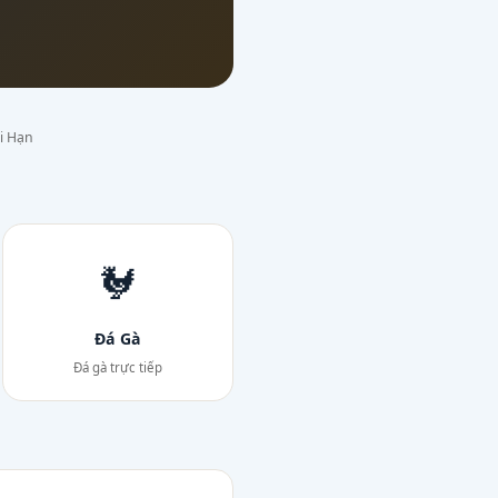
i Hạn
🐓
Đá Gà
Đá gà trực tiếp