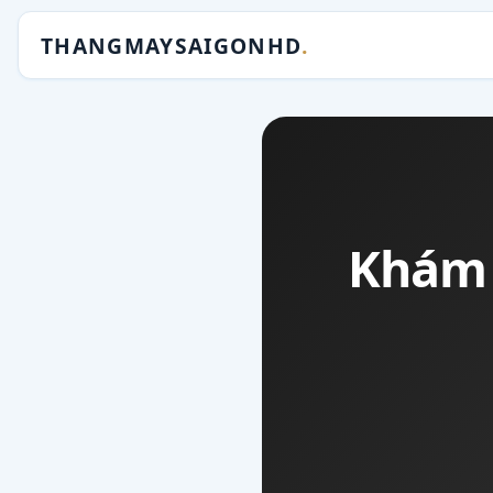
THANGMAYSAIGONHD
.
Khám