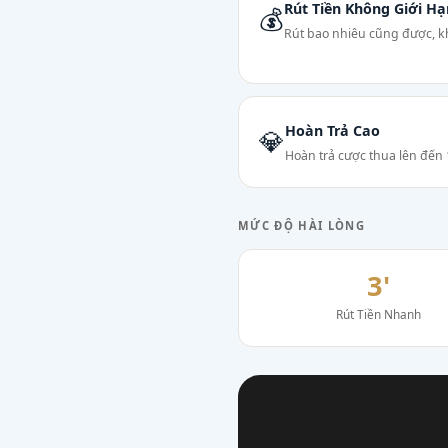
Rút Tiền Không Giới Hạ
💰
Rút bao nhiêu cũng được, kh
Hoàn Trả Cao
💎
Hoàn trả cược thua lên đến 
MỨC ĐỘ HÀI LÒNG
3'
Rút Tiền Nhanh