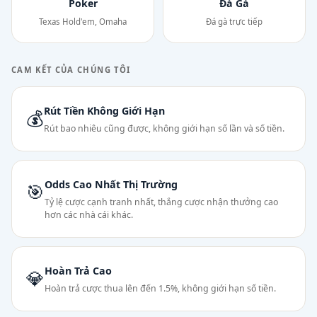
Poker
Đá Gà
Texas Hold'em, Omaha
Đá gà trực tiếp
CAM KẾT CỦA CHÚNG TÔI
Rút Tiền Không Giới Hạn
💰
Rút bao nhiêu cũng được, không giới hạn số lần và số tiền.
Odds Cao Nhất Thị Trường
🎯
Tỷ lệ cược cạnh tranh nhất, thắng cược nhận thưởng cao
hơn các nhà cái khác.
Hoàn Trả Cao
💎
Hoàn trả cược thua lên đến 1.5%, không giới hạn số tiền.