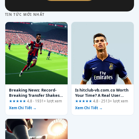
TIN TỨC MỚI NHẤT
Breaking News: Record-
Is hitclub-vb.com.co Worth
Breaking Transfer Shakes
Your Time? A Real User
European Football – A
Journey Review
★★★★★
4.8 · 1931+ lượt xem
★★★★★
4.8 · 2513+ lượt xem
Reality Check
Xem Chi Tiết →
Xem Chi Tiết →