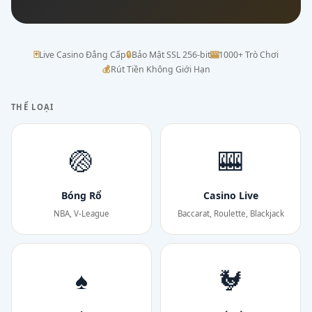
🃏
Live Casino Đẳng Cấp
🔒
Bảo Mật SSL 256-bit
🎰
1000+ Trò Chơi
💰
Rút Tiền Không Giới Hạn
THỂ LOẠI
🏐
🎰
Bóng Rổ
Casino Live
NBA, V-League
Baccarat, Roulette, Blackjack
♠
🐓