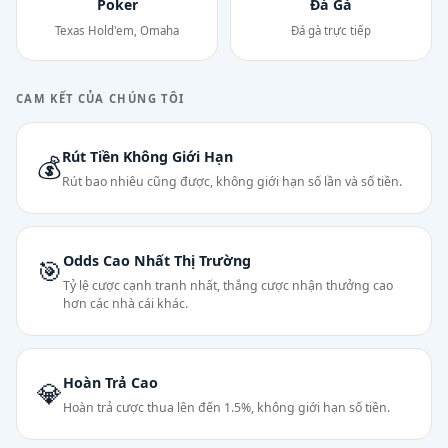
Poker
Đá Gà
Texas Hold'em, Omaha
Đá gà trực tiếp
CAM KẾT CỦA CHÚNG TÔI
Rút Tiền Không Giới Hạn
💰
Rút bao nhiêu cũng được, không giới hạn số lần và số tiền.
Odds Cao Nhất Thị Trường
🎯
Tỷ lệ cược cạnh tranh nhất, thắng cược nhận thưởng cao
hơn các nhà cái khác.
Hoàn Trả Cao
💎
Hoàn trả cược thua lên đến 1.5%, không giới hạn số tiền.