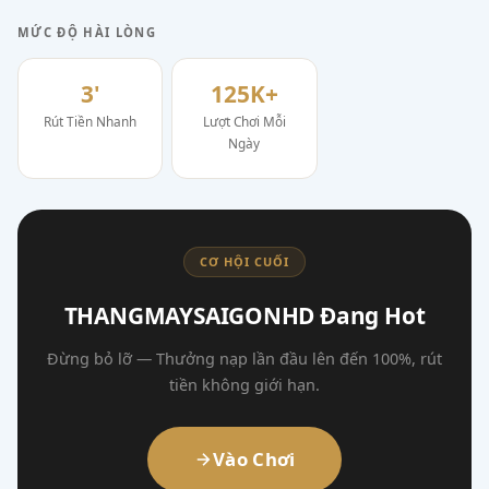
MỨC ĐỘ HÀI LÒNG
3'
125K+
Rút Tiền Nhanh
Lượt Chơi Mỗi
Ngày
CƠ HỘI CUỐI
THANGMAYSAIGONHD Đang Hot
Đừng bỏ lỡ — Thưởng nạp lần đầu lên đến 100%, rút
tiền không giới hạn.
Vào Chơi