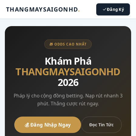
THANGMAYSAIGONHD
.
Đăng Ký
🎁 ODDS CAO NHẤT
Khám Phá
THANGMAYSAIGONHD
2026
Pháp lý cho cộng đồng betting. Nạp rút nhanh 3
phút. Thắng cược rút ngay.
💰 Đăng Nhập Ngay
Đọc Tin Tức