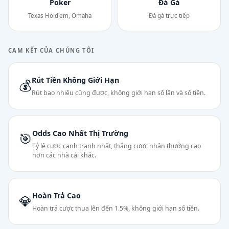
Poker
Đá Gà
Texas Hold'em, Omaha
Đá gà trực tiếp
CAM KẾT CỦA CHÚNG TÔI
Rút Tiền Không Giới Hạn
💰
Rút bao nhiêu cũng được, không giới hạn số lần và số tiền.
Odds Cao Nhất Thị Trường
🎯
Tỷ lệ cược cạnh tranh nhất, thắng cược nhận thưởng cao
hơn các nhà cái khác.
Hoàn Trả Cao
💎
Hoàn trả cược thua lên đến 1.5%, không giới hạn số tiền.