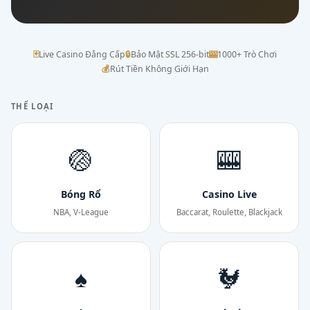
🃏
Live Casino Đẳng Cấp
🔒
Bảo Mật SSL 256-bit
🎰
1000+ Trò Chơi
💰
Rút Tiền Không Giới Hạn
THỂ LOẠI
🏐
🎰
Bóng Rổ
Casino Live
NBA, V-League
Baccarat, Roulette, Blackjack
♠
🐓