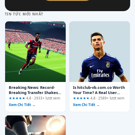
TIN TỨC MỚI NHẤT
Breaking News: Record-
Is hitclub-vb.com.co Worth
Breaking Transfer Shakes
Your Time? A Real User
European Football – A
Journey Review
★★★★★
4.8 · 2933+ lượt xem
★★★★★
4.8 · 2589+ lượt xem
Reality Check
Xem Chi Tiết →
Xem Chi Tiết →