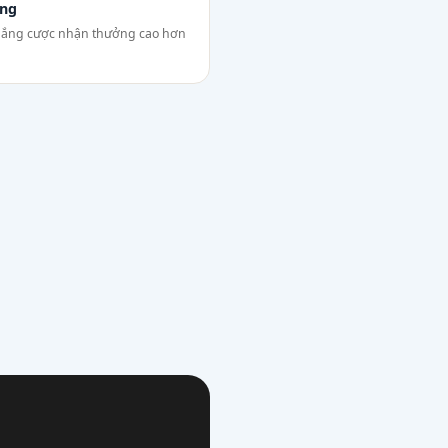
ờng
 thắng cược nhận thưởng cao hơn