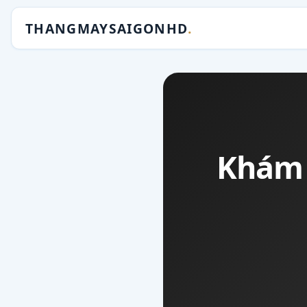
THANGMAYSAIGONHD
.
Khám