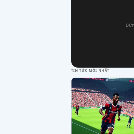
Đừn
TIN TỨC MỚI NHẤT