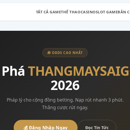
TẤT CẢ GAME
THỂ THAO
CASINO
SLOT GAME
BẮN C
🎁 ODDS CAO NHẤT
 Phá
THANGMAYSAI
2026
Pháp lý cho cộng đồng betting. Nạp rút nhanh 3 phút.
Thắng cược rút ngay.
💰 Đăng Nhập Ngay
Đọc Tin Tức