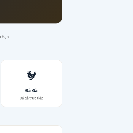
i Hạn
🐓
Đá Gà
Đá gà trực tiếp