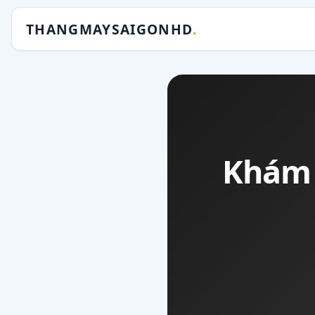
THANGMAYSAIGONHD
.
Khám