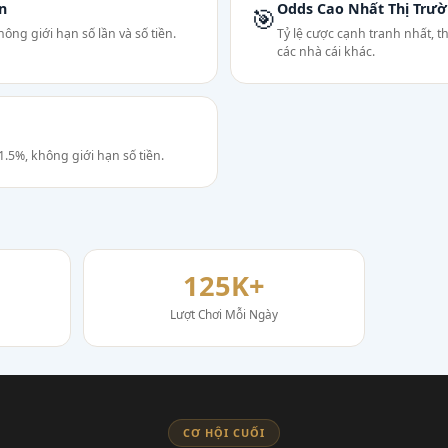
n
Odds Cao Nhất Thị Trư
🎯
ông giới hạn số lần và số tiền.
Tỷ lệ cược cạnh tranh nhất,
các nhà cái khác.
1.5%, không giới hạn số tiền.
125K+
Lượt Chơi Mỗi Ngày
CƠ HỘI CUỐI