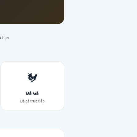
i Hạn
🐓
Đá Gà
Đá gà trực tiếp