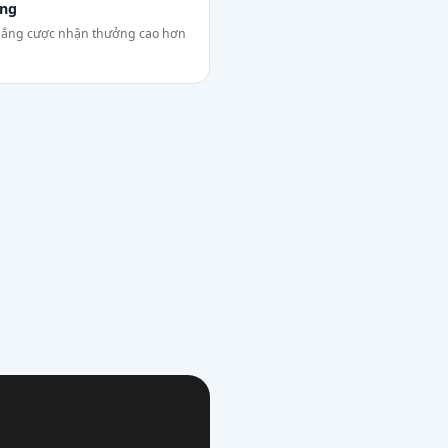
ờng
 thắng cược nhận thưởng cao hơn