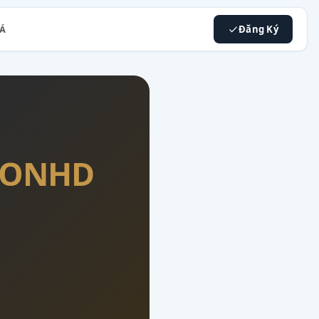
Á
Đăng Ký
GONHD