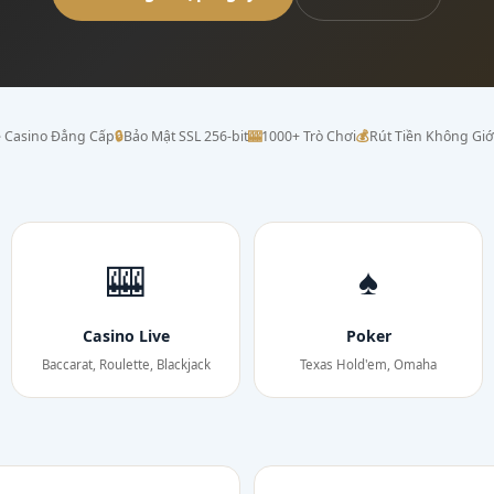
e Casino Đẳng Cấp
🔒
Bảo Mật SSL 256-bit
🎰
1000+ Trò Chơi
💰
Rút Tiền Không Giớ
🎰
♠
Casino Live
Poker
Baccarat, Roulette, Blackjack
Texas Hold'em, Omaha