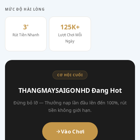
MỨC ĐỘ HÀI LÒNG
3'
125K+
Rút Tiền Nhanh
Lượt Chơi Mỗi
Ngày
CƠ HỘI CUỐI
THANGMAYSAIGONHD Đang Hot
Đừng bỏ lỡ — Thưởng nạp lần đầu lên đến 100%, rút
tiền không giới hạn.
Vào Chơi