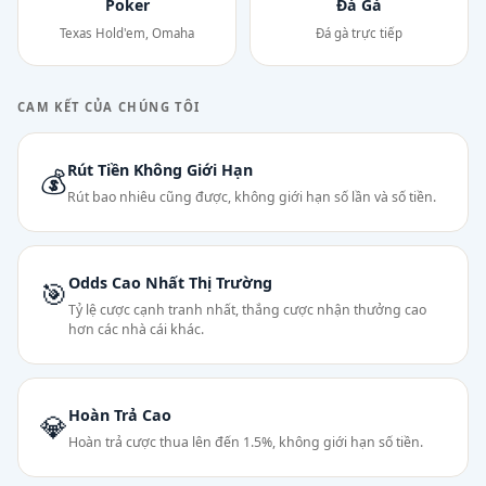
Poker
Đá Gà
Texas Hold'em, Omaha
Đá gà trực tiếp
CAM KẾT CỦA CHÚNG TÔI
Rút Tiền Không Giới Hạn
💰
Rút bao nhiêu cũng được, không giới hạn số lần và số tiền.
Odds Cao Nhất Thị Trường
🎯
Tỷ lệ cược cạnh tranh nhất, thắng cược nhận thưởng cao
hơn các nhà cái khác.
Hoàn Trả Cao
💎
Hoàn trả cược thua lên đến 1.5%, không giới hạn số tiền.