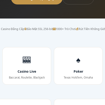
e Casino Đẳng Cấp
🔒
Bảo Mật SSL 256-bit
🎰
1000+ Trò Chơi
💰
Rút Tiền Không Giớ
🎰
♠
Casino Live
Poker
Baccarat, Roulette, Blackjack
Texas Hold'em, Omaha