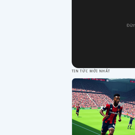
Đừn
TIN TỨC MỚI NHẤT