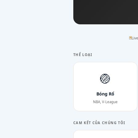
🃏
Liv
THỂ LOẠI
🏐
Bóng Rổ
NBA, V-League
CAM KẾT CỦA CHÚNG TÔI