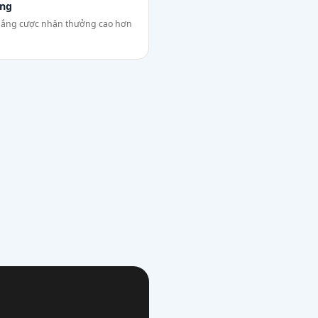
ờng
 thắng cược nhận thưởng cao hơn