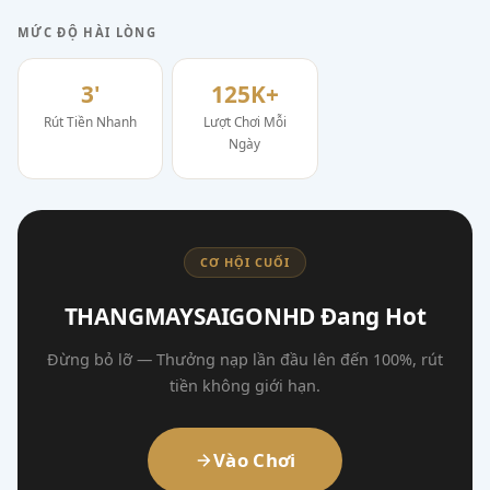
MỨC ĐỘ HÀI LÒNG
3'
125K+
Rút Tiền Nhanh
Lượt Chơi Mỗi
Ngày
CƠ HỘI CUỐI
THANGMAYSAIGONHD Đang Hot
Đừng bỏ lỡ — Thưởng nạp lần đầu lên đến 100%, rút
tiền không giới hạn.
Vào Chơi