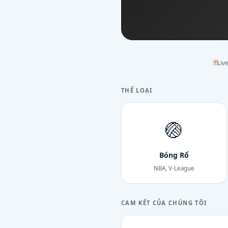
🃏
Liv
THỂ LOẠI
🏐
Bóng Rổ
NBA, V-League
CAM KẾT CỦA CHÚNG TÔI