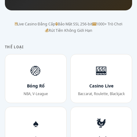
🃏
Live Casino Đẳng Cấp
🔒
Bảo Mật SSL 256-bit
🎰
1000+ Trò Chơi
💰
Rút Tiền Không Giới Hạn
THỂ LOẠI
🏐
🎰
Bóng Rổ
Casino Live
NBA, V-League
Baccarat, Roulette, Blackjack
♠
🐓