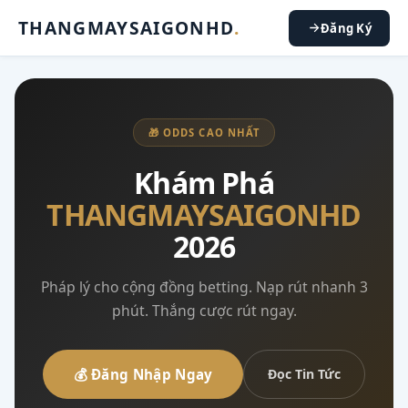
THANGMAYSAIGONHD
.
Đăng Ký
🎁 ODDS CAO NHẤT
Khám Phá
THANGMAYSAIGONHD
2026
Pháp lý cho cộng đồng betting. Nạp rút nhanh 3
phút. Thắng cược rút ngay.
💰 Đăng Nhập Ngay
Đọc Tin Tức