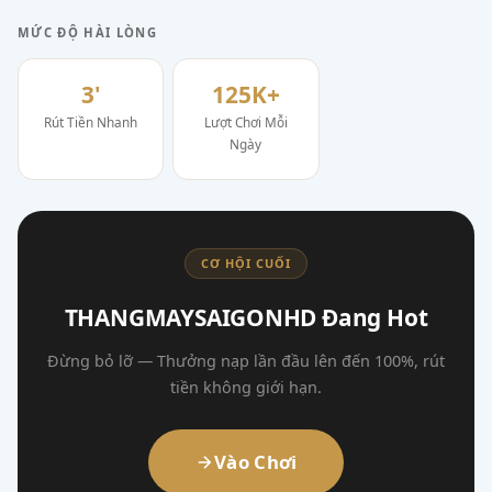
MỨC ĐỘ HÀI LÒNG
3'
125K+
Rút Tiền Nhanh
Lượt Chơi Mỗi
Ngày
CƠ HỘI CUỐI
THANGMAYSAIGONHD Đang Hot
Đừng bỏ lỡ — Thưởng nạp lần đầu lên đến 100%, rút
tiền không giới hạn.
Vào Chơi