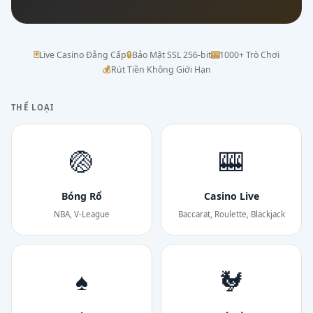
🃏
Live Casino Đẳng Cấp
🔒
Bảo Mật SSL 256-bit
🎰
1000+ Trò Chơi
💰
Rút Tiền Không Giới Hạn
THỂ LOẠI
🏐
🎰
Bóng Rổ
Casino Live
NBA, V-League
Baccarat, Roulette, Blackjack
♠
🐓