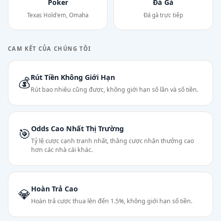
Poker
Đá Gà
Texas Hold'em, Omaha
Đá gà trực tiếp
CAM KẾT CỦA CHÚNG TÔI
Rút Tiền Không Giới Hạn
💰
Rút bao nhiêu cũng được, không giới hạn số lần và số tiền.
Odds Cao Nhất Thị Trường
🎯
Tỷ lệ cược cạnh tranh nhất, thắng cược nhận thưởng cao
hơn các nhà cái khác.
Hoàn Trả Cao
💎
Hoàn trả cược thua lên đến 1.5%, không giới hạn số tiền.