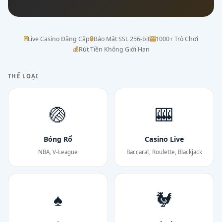
🃏
Live Casino Đẳng Cấp
🔒
Bảo Mật SSL 256-bit
🎰
1000+ Trò Chơi
💰
Rút Tiền Không Giới Hạn
THỂ LOẠI
🏐
🎰
Bóng Rổ
Casino Live
NBA, V-League
Baccarat, Roulette, Blackjack
♠
🐓