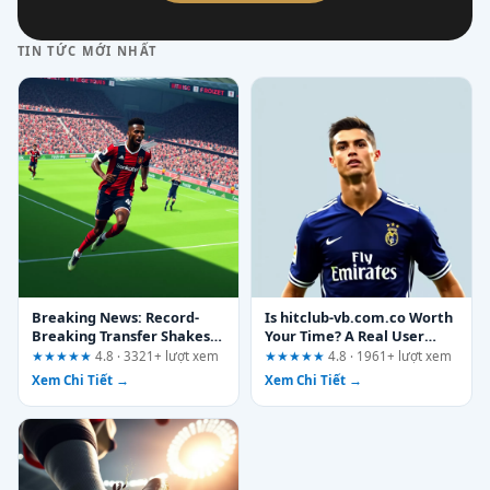
TIN TỨC MỚI NHẤT
Breaking News: Record-
Is hitclub-vb.com.co Worth
Breaking Transfer Shakes
Your Time? A Real User
European Football – A
Journey Review
★★★★★
4.8 · 3321+ lượt xem
★★★★★
4.8 · 1961+ lượt xem
Reality Check
Xem Chi Tiết →
Xem Chi Tiết →