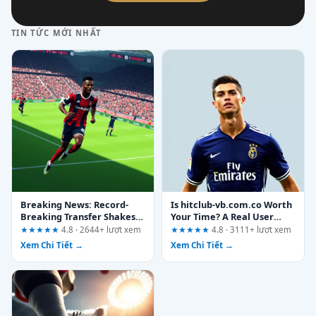
TIN TỨC MỚI NHẤT
Breaking News: Record-
Is hitclub-vb.com.co Worth
Breaking Transfer Shakes
Your Time? A Real User
European Football – A
Journey Review
★★★★★
4.8 · 2644+ lượt xem
★★★★★
4.8 · 3111+ lượt xem
Reality Check
Xem Chi Tiết →
Xem Chi Tiết →