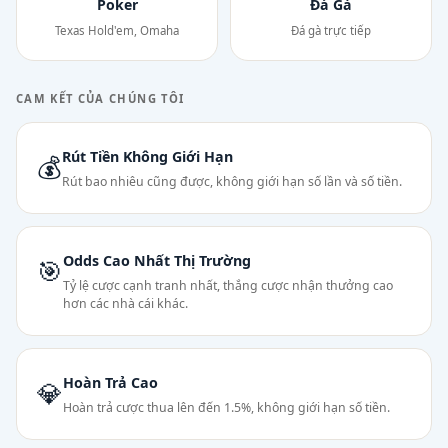
Poker
Đá Gà
Texas Hold'em, Omaha
Đá gà trực tiếp
CAM KẾT CỦA CHÚNG TÔI
Rút Tiền Không Giới Hạn
💰
Rút bao nhiêu cũng được, không giới hạn số lần và số tiền.
Odds Cao Nhất Thị Trường
🎯
Tỷ lệ cược cạnh tranh nhất, thắng cược nhận thưởng cao
hơn các nhà cái khác.
Hoàn Trả Cao
💎
Hoàn trả cược thua lên đến 1.5%, không giới hạn số tiền.