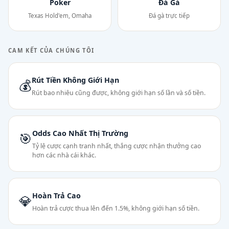
Poker
Đá Gà
Texas Hold'em, Omaha
Đá gà trực tiếp
CAM KẾT CỦA CHÚNG TÔI
Rút Tiền Không Giới Hạn
💰
Rút bao nhiêu cũng được, không giới hạn số lần và số tiền.
Odds Cao Nhất Thị Trường
🎯
Tỷ lệ cược cạnh tranh nhất, thắng cược nhận thưởng cao
hơn các nhà cái khác.
Hoàn Trả Cao
💎
Hoàn trả cược thua lên đến 1.5%, không giới hạn số tiền.