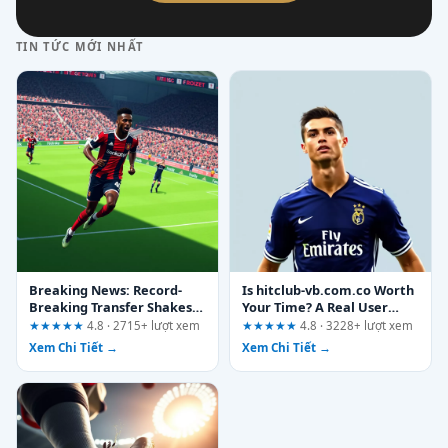
TIN TỨC MỚI NHẤT
Breaking News: Record-
Is hitclub-vb.com.co Worth
Breaking Transfer Shakes
Your Time? A Real User
European Football – A
Journey Review
★★★★★
4.8 · 2715+ lượt xem
★★★★★
4.8 · 3228+ lượt xem
Reality Check
Xem Chi Tiết →
Xem Chi Tiết →