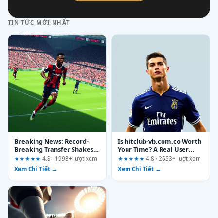
TIN TỨC MỚI NHẤT
Breaking News: Record-
Is hitclub-vb.com.co Worth
Breaking Transfer Shakes
Your Time? A Real User
European Football – A
Journey Review
★★★★★
4.8 · 1998+ lượt xem
★★★★★
4.8 · 2653+ lượt xem
Reality Check
Xem Chi Tiết →
Xem Chi Tiết →