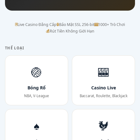
🃏
Live Casino Đẳng Cấp
🔒
Bảo Mật SSL 256-bit
🎰
1000+ Trò Chơi
💰
Rút Tiền Không Giới Hạn
THỂ LOẠI
🏐
🎰
Bóng Rổ
Casino Live
NBA, V-League
Baccarat, Roulette, Blackjack
♠
🐓