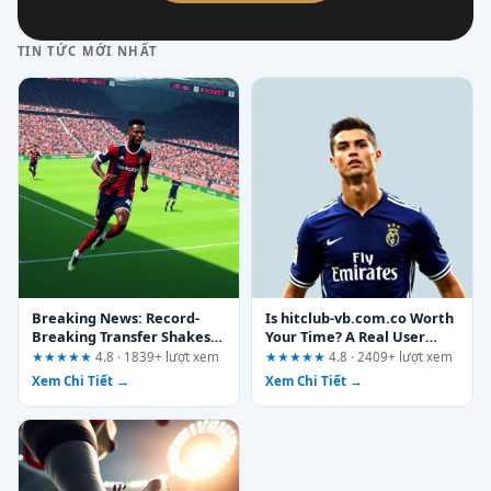
TIN TỨC MỚI NHẤT
Breaking News: Record-
Is hitclub-vb.com.co Worth
Breaking Transfer Shakes
Your Time? A Real User
European Football – A
Journey Review
★★★★★
4.8 · 1839+ lượt xem
★★★★★
4.8 · 2409+ lượt xem
Reality Check
Xem Chi Tiết →
Xem Chi Tiết →