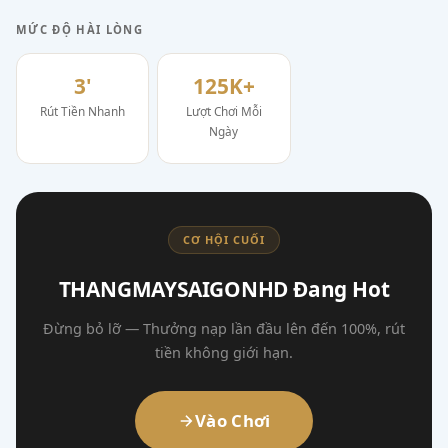
MỨC ĐỘ HÀI LÒNG
3'
125K+
Rút Tiền Nhanh
Lượt Chơi Mỗi
Ngày
CƠ HỘI CUỐI
THANGMAYSAIGONHD Đang Hot
Đừng bỏ lỡ — Thưởng nạp lần đầu lên đến 100%, rút
tiền không giới hạn.
Vào Chơi