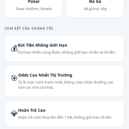
Poker
Đá Gà
Texas Hold'em, Omaha
Đá gà trực tiếp
CAM KẾT CỦA CHÚNG TÔI
Rút Tiền Không Giới Hạn
💰
Rút bao nhiêu cũng được, không giới hạn số lần và số tiền.
Odds Cao Nhất Thị Trường
🎯
Tỷ lệ cược cạnh tranh nhất, thắng cược nhận thưởng cao
hơn các nhà cái khác.
Hoàn Trả Cao
💎
Hoàn trả cược thua lên đến 1.5%, không giới hạn số tiền.