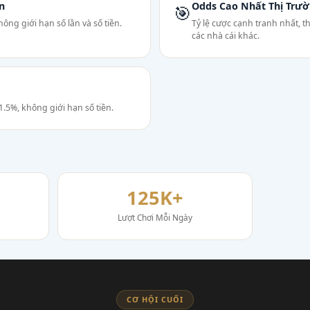
n
Odds Cao Nhất Thị Trư
🎯
ông giới hạn số lần và số tiền.
Tỷ lệ cược cạnh tranh nhất,
các nhà cái khác.
1.5%, không giới hạn số tiền.
125K+
Lượt Chơi Mỗi Ngày
CƠ HỘI CUỐI