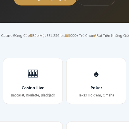
e Casino Đẳng Cấp
🔒
Bảo Mật SSL 256-bit
🎰
1000+ Trò Chơi
💰
Rút Tiền Không Giớ
🎰
♠
Casino Live
Poker
Baccarat, Roulette, Blackjack
Texas Hold'em, Omaha