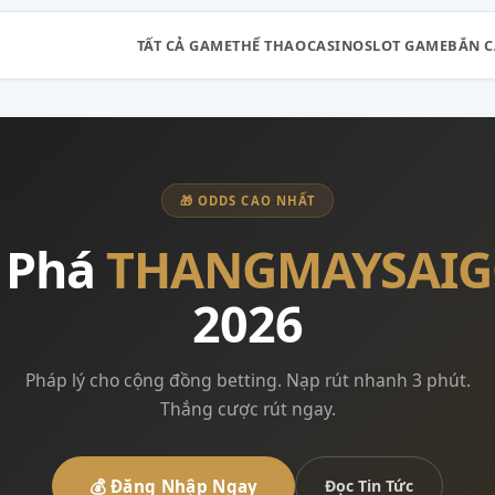
TẤT CẢ GAME
THỂ THAO
CASINO
SLOT GAME
BẮN C
🎁 ODDS CAO NHẤT
 Phá
THANGMAYSAI
2026
Pháp lý cho cộng đồng betting. Nạp rút nhanh 3 phút.
Thắng cược rút ngay.
💰 Đăng Nhập Ngay
Đọc Tin Tức