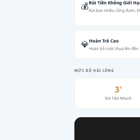
Rút Tiền Không Giới Hạ
💰
Rút bao nhiêu cũng được, kh
Hoàn Trả Cao
💎
Hoàn trả cược thua lên đến 
MỨC ĐỘ HÀI LÒNG
3'
Rút Tiền Nhanh