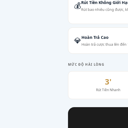
Rút Tiền Không Giới Hạ
💰
Rút bao nhiêu cũng được, kh
Hoàn Trả Cao
💎
Hoàn trả cược thua lên đến 
MỨC ĐỘ HÀI LÒNG
3'
Rút Tiền Nhanh