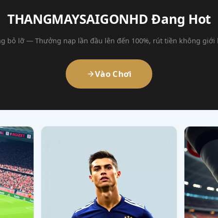
THANGMAYSAIGONHD Đang Hot
g bỏ lỡ — Thưởng nạp lần đầu lên đến 100%, rút tiền không giới 
Vào Chơi