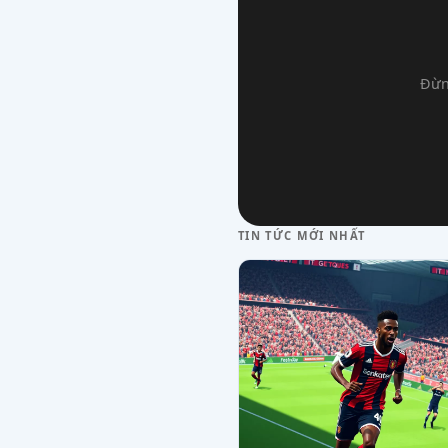
Đừn
TIN TỨC MỚI NHẤT