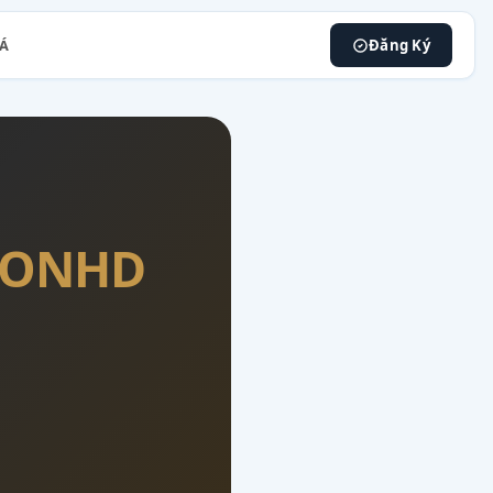
Á
Đăng Ký
GONHD