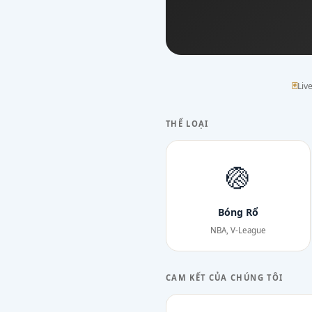
🃏
Liv
THỂ LOẠI
🏐
Bóng Rổ
NBA, V-League
CAM KẾT CỦA CHÚNG TÔI