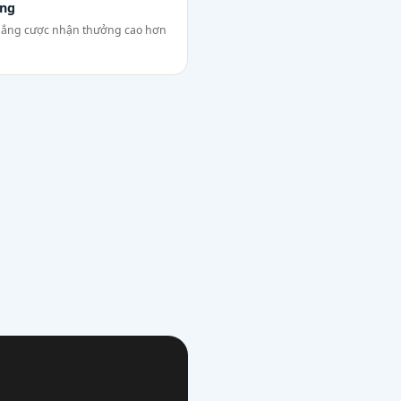
ờng
 thắng cược nhận thưởng cao hơn