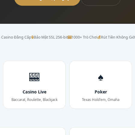
e Casino Đẳng Cấp
🔒
Bảo Mật SSL 256-bit
🎰
1000+ Trò Chơi
💰
Rút Tiền Không Giớ
🎰
♠
Casino Live
Poker
Baccarat, Roulette, Blackjack
Texas Hold'em, Omaha