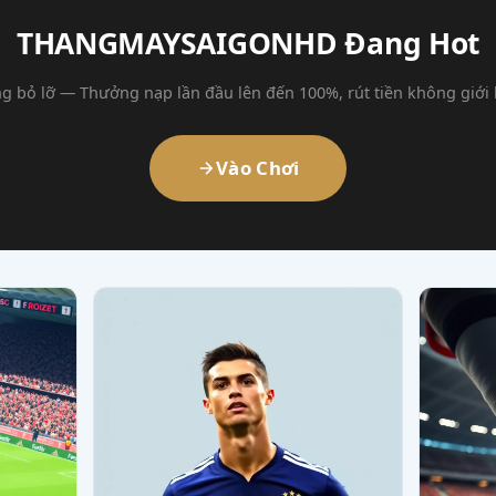
THANGMAYSAIGONHD Đang Hot
g bỏ lỡ — Thưởng nạp lần đầu lên đến 100%, rút tiền không giới 
Vào Chơi