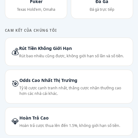
Poker
Đá Gà
Texas Hold'em, Omaha
Đá gà trực tiếp
CAM KẾT CỦA CHÚNG TÔI
Rút Tiền Không Giới Hạn
💰
Rút bao nhiêu cũng được, không giới hạn số lần và số tiền.
Odds Cao Nhất Thị Trường
🎯
Tỷ lệ cược cạnh tranh nhất, thắng cược nhận thưởng cao
hơn các nhà cái khác.
Hoàn Trả Cao
💎
Hoàn trả cược thua lên đến 1.5%, không giới hạn số tiền.