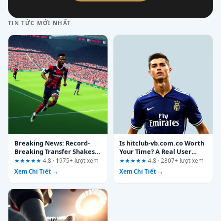
TIN TỨC MỚI NHẤT
Breaking News: Record-
Is hitclub-vb.com.co Worth
Breaking Transfer Shakes
Your Time? A Real User
European Football – A
Journey Review
★★★★★
4.8 · 1975+ lượt xem
★★★★★
4.8 · 2807+ lượt xem
Reality Check
Xem Chi Tiết →
Xem Chi Tiết →