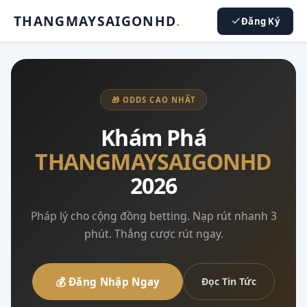
THANGMAYSAIGONHD
.
Đăng Ký
🎁 ODDS CAO NHẤT
Khám Phá
THANGMAYSAIGONHD
2026
Pháp lý cho cộng đồng betting. Nạp rút nhanh 3
phút. Thắng cược rút ngay.
💰 Đăng Nhập Ngay
Đọc Tin Tức