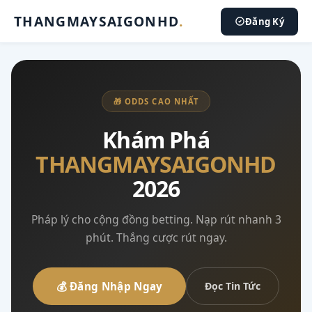
THANGMAYSAIGONHD
.
Đăng Ký
🎁 ODDS CAO NHẤT
Khám Phá
THANGMAYSAIGONHD
2026
Pháp lý cho cộng đồng betting. Nạp rút nhanh 3
phút. Thắng cược rút ngay.
💰 Đăng Nhập Ngay
Đọc Tin Tức