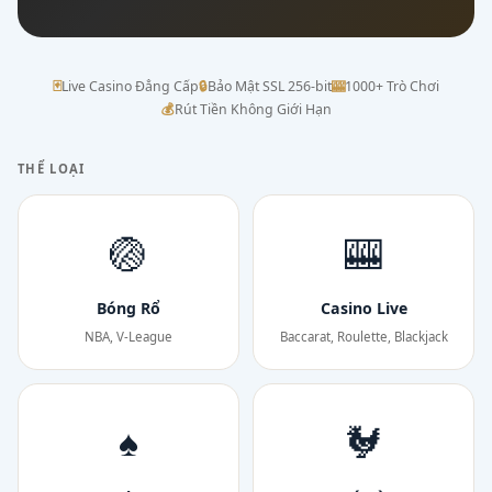
🃏
Live Casino Đẳng Cấp
🔒
Bảo Mật SSL 256-bit
🎰
1000+ Trò Chơi
💰
Rút Tiền Không Giới Hạn
THỂ LOẠI
🏐
🎰
Bóng Rổ
Casino Live
NBA, V-League
Baccarat, Roulette, Blackjack
♠
🐓