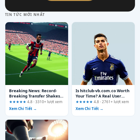
TIN TỨC MỚI NHẤT
Breaking News: Record-
Is hitclub-vb.com.co Worth
Breaking Transfer Shakes
Your Time? A Real User
European Football – A
Journey Review
★★★★★
4.8 · 3310+ lượt xem
★★★★★
4.8 · 2761+ lượt xem
Reality Check
Xem Chi Tiết →
Xem Chi Tiết →